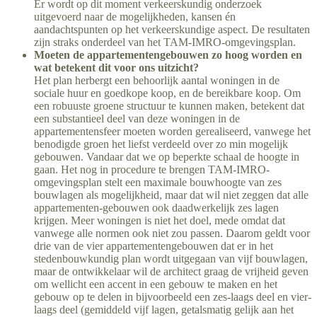
Er wordt op dit moment verkeerskundig onderzoek
uitgevoerd naar de mogelijkheden, kansen én
aandachtspunten op het verkeerskundige aspect. De resultaten
zijn straks onderdeel van het TAM-IMRO-omgevingsplan.
Moeten de appartementengebouwen zo hoog worden en
wat betekent dit voor ons uitzicht?
Het plan herbergt een behoorlijk aantal woningen in de
sociale huur en goedkope koop, en de bereikbare koop. Om
een robuuste groene structuur te kunnen maken, betekent dat
een substantieel deel van deze woningen in de
appartementensfeer moeten worden gerealiseerd, vanwege het
benodigde groen het liefst verdeeld over zo min mogelijk
gebouwen. Vandaar dat we op beperkte schaal de hoogte in
gaan. Het nog in procedure te brengen TAM-IMRO-
omgevingsplan stelt een maximale bouwhoogte van zes
bouwlagen als mogelijkheid, maar dat wil niet zeggen dat alle
appartementen-gebouwen ook daadwerkelijk zes lagen
krijgen. Meer woningen is niet het doel, mede omdat dat
vanwege alle normen ook niet zou passen. Daarom geldt voor
drie van de vier appartementengebouwen dat er in het
stedenbouwkundig plan wordt uitgegaan van vijf bouwlagen,
maar de ontwikkelaar wil de architect graag de vrijheid geven
om wellicht een accent in een gebouw te maken en het
gebouw op te delen in bijvoorbeeld een zes-laags deel en vier-
laags deel (gemiddeld vijf lagen, getalsmatig gelijk aan het