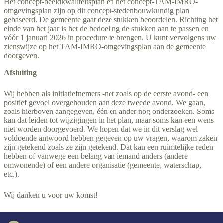
Het concept-beeldkwaliteitsplan en het concept-TAM-IMRO-
omgevingsplan zijn op dit concept-stedenbouwkundig plan
gebaseerd. De gemeente gaat deze stukken beoordelen. Richting het
einde van het jaar is het de bedoeling de stukken aan te passen en
vóór 1 januari 2026 in procedure te brengen. U kunt vervolgens uw
zienswijze op het TAM-IMRO-omgevingsplan aan de gemeente
doorgeven.
Afsluiting
Wij hebben als initiatiefnemers -net zoals op de eerste avond- een
positief gevoel overgehouden aan deze tweede avond. We gaan,
zoals hierboven aangegeven, één en ander nog onderzoeken. Soms
kan dat leiden tot wijzigingen in het plan, maar soms kan een wens
niet worden doorgevoerd. We hopen dat we in dit verslag wel
voldoende antwoord hebben gegeven op uw vragen, waarom zaken
zijn getekend zoals ze zijn getekend. Dat kan een ruimtelijke reden
hebben of vanwege een belang van iemand anders (andere
omwonende) of een andere organisatie (gemeente, waterschap,
etc.).
Wij danken u voor uw komst!