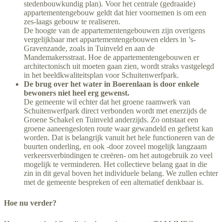
stedenbouwkundig plan). Voor het centrale (gedraaide)
appartementengebouw geldt dat hier voornemen is om een
zes-laags gebouw te realiseren.
De hoogte van de appartementengebouwen zijn overigens
vergelijkbaar met appartementengebouwen elders in ’s-
Gravenzande, zoals in Tuinveld en aan de
Mandemakersstraat. Hoe de appartementengebouwen er
architectonisch uit moeten gaan zien, wordt straks vastgelegd
in het beeldkwaliteitsplan voor Schuitenwerfpark.
De brug over het water in Boerenlaan is door enkele
bewoners niet heel erg gewenst.
De gemeente wil echter dat het groene raamwerk van
Schuitenwerfpark direct verbonden wordt met enerzijds de
Groene Schakel en Tuinveld anderzijds. Zo ontstaat een
groene aaneengesloten route waar gewandeld en gefietst kan
worden. Dat is belangrijk vanuit het hele functioneren van de
buurten onderling, en ook -door zoveel mogelijk langzaam
verkeersverbindingen te creëren- om het autogebruik zo veel
mogelijk te verminderen. Het collectieve belang gaat in die
zin in dit geval boven het individuele belang. We zullen echter
met de gemeente bespreken of een alternatief denkbaar is.
Hoe nu verder?