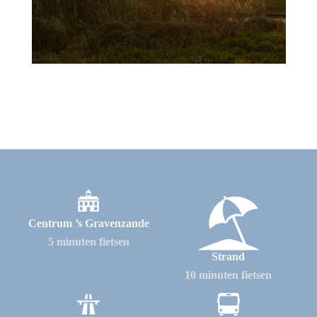
Centrum ’s Gravenzande
5 minuten fietsen
Strand
10 minuten fietsen