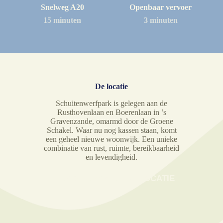
Snelweg A20
Openbaar vervoer
15 minuten
3 minuten
De locatie
Schuitenwerfpark is gelegen aan de
Rusthovenlaan en Boerenlaan in ’s
Gravenzande, omarmd door de Groene
Schakel. Waar nu nog kassen staan, komt
een geheel nieuwe woonwijk. Een unieke
combinatie van rust, ruimte, bereikbaarheid
en levendigheid.
LEES MEER OVER DE LOCATIE